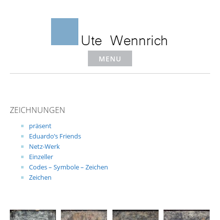
Skip
to
content
MENU
ZEICHNUNGEN
präsent
Eduardo’s Friends
Netz-Werk
Einzeller
Codes – Symbole – Zeichen
Zeichen