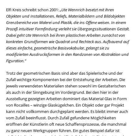
Elfi Kreis schreibt schon 2001:
„Ute Wennrich besetzt mit ihren
Objekten und Installationen, Reliefs, Materialbildern und Bildobjekten
Grenzbereiche von Malerei und Plastik, die ins Offene weisen. In einem
Prozeß intuitiver Formfindung verleiht sie Übergangssituationen Gestalt.
Dabei geht Ute Wennrich bei ihren plastischen Arbeiten zunächst von
konkreten Grundformen wie Quadrat und Rechteck aus. Aufbauend auf
dieses einfache, geometrische Basisvokabular, gelangt sie zu
modifizierten Ausdrucksformen in den Randzonen von Abstraktion und
Figuration.“
Trotz der geometrischen Basis sind aber das Spielerische und der
Zufall wichtige Komponenten bei der Entstehung der Arbeiten. Die
jeweils verwendeten Materialien stehen sowohl im Gestalterischen
als auch in der Sinngebung im Vordergrund. Bei den hier in der
Ausstellung gezeigten Arbeiten dominiert das Material Glas in Form
von Rocailles – winzige Glaskügelchen. Ein Objekt oder gar Projekt
kann nicht vollkommen durchgeplant werden. Es bleibt immer auch
vom Zufall beeinflusst. Durch Zufall gefundene Möglichkeiten
eröffnen der Künstlerin oft neue Schaffensprozesse, die manchmal
zu ganz neuen Werkgruppen führen. Ein gutes Beispiel dafür ist