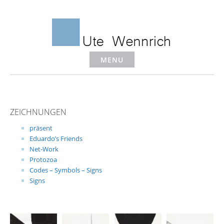
Skip
to
content
MENU
ZEICHNUNGEN
präsent
Eduardo’s Friends
Net-Work
Protozoa
Codes – Symbols – Signs
Signs