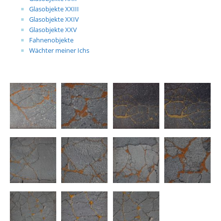
Glasobjekte XXIII
Glasobjekte XXIV
Glasobjekte XXV
Fahnenobjekte
Wächter meiner Ichs